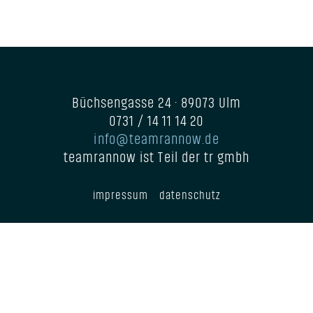
Büchsengasse 24 · 89073 Ulm
team rannow: Impressum
0731 / 14 11 14 20
i
n
f
o
@
t
e
a
m
r
a
n
n
o
w
.
d
e
teamrannow ist Teil der
tr gmbh
impressum
datenschutz